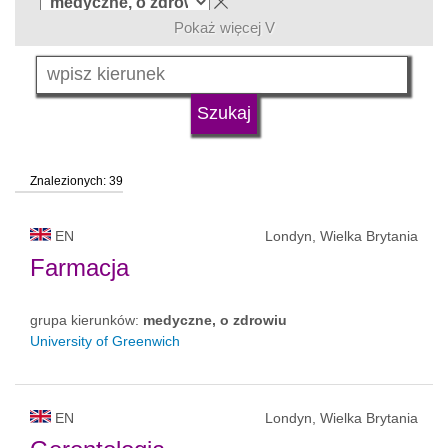
Pokaż więcej V
język
typ uczelni
Znalezionych: 39
status uczelni
EN
Londyn, Wielka Brytania
Farmacja
grupa kierunków:
medyczne, o zdrowiu
University of Greenwich
EN
Londyn, Wielka Brytania