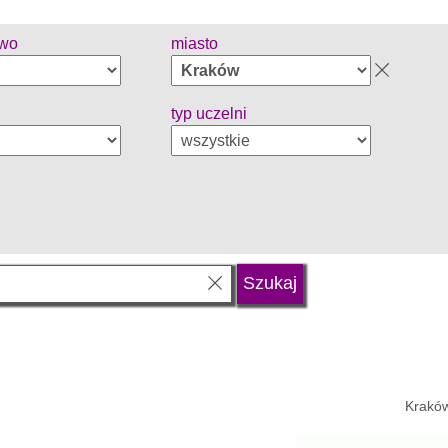
two
miasto
typ uczelni
Kraków