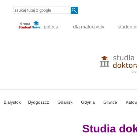
poleca:
dla maturzysty
student
Białystok
Bydgoszcz
Gdańsk
Gdynia
Gliwice
Katow
Studia dokt