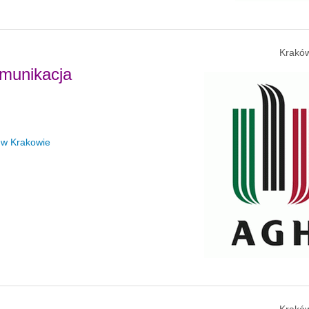
Kraków
omunikacja
 w Krakowie
Kraków