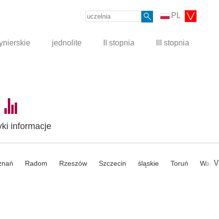
PL
ynierskie
jednolite
II stopnia
III stopnia
yki informacje
V
znań
Radom
Rzeszów
Szczecin
śląskie
Toruń
Wars