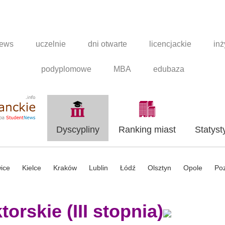
news
uczelnie
dni otwarte
licencjackie
inż
podyplomowe
MBA
edubaza
Dyscypliny
Ranking miast
Statyst
ice
Kielce
Kraków
Lublin
Łódź
Olsztyn
Opole
Po
orskie (III stopnia)