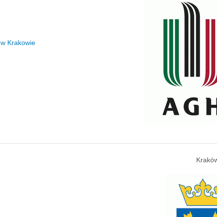
 w Krakowie
Kraków