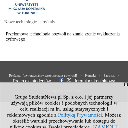
Nowe technologie - artykuły
Przełomowa technologia pozwoli na zmniejszenie wykluczenia
cyfrowego
•
•
•
Reklama - Wykorzystajmy wspólnie nasz potencjał!
Kontakt
Patronat
Praca dla studentów
formularz kontaktowy
•
Polityka Prywatności
Grupa StudentNews.pl Sp. z o.o. i jej partnerzy
używają plików cookies i podobnych technologii w
celu realizacji m.in. usług statystycznych i
reklamowych zgodnie z
Polityką Prywatności
. Możesz
określić warunki przechowywania lub dostępu do
plików cookies w Twojej przeglądarce.
[ZAMKNIJ]