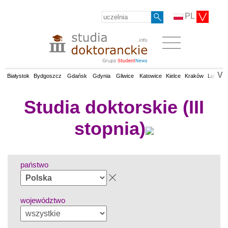
PL
V
Białystok
Bydgoszcz
Gdańsk
Gdynia
Gliwice
Katowice
Kielce
Kraków
Lublin
Studia doktorskie (III
stopnia)
państwo
województwo