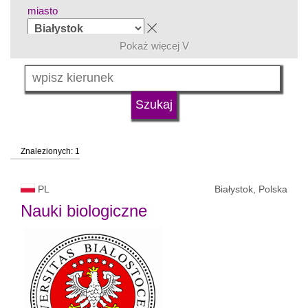
miasto
Pokaż więcej V
grupa kierunków
język
Znalezionych: 1
typ uczelni
PL
Białystok, Polska
status uczelni
Nauki biologiczne